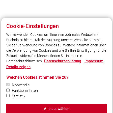
Cookie-Einstellungen
Wir verwenden Cookies, um Ihnen ein optimales Webseiten-
Erlebnis zu bieten. Mit der Nutzung unserer Webseite stimmen
Unser Leitsatz
Sie der Verwendung von Cookies zu. Weitere Informationen über
Gott zur Ehr - dem Nächsten zur Wehr
die Verwendung von Cookies und wie Sie Ihre Einwilligung für die
Zukunft widerrufen können, finden Sie in unseren
Datenschutzerklärung
Impressum
Datenschutzhinweisen.
Social Media
Details zeigen
Auch unterwegs immer auf dem Laufenden bleiben?
Welchen Cookies stimmen Sie zu?
Bleiben Sie mit uns in Kontakt und vernetzen Sie sich
mit uns!
Notwendig
Funktionalitäten
Statistik
Alle auswählen
© 2026 Freiwillige Feuerwehr Stadt Vohburg